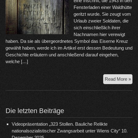
eine Inschrift, die 1943 in den
Fensterladen einer Waldhütte
geritzt wurde. Sie zeugt vom
Urlaub zweier Soldaten, die
sich einschließlich ihrer
Nachnamen hier verewigt
haben. Da sie als übergeordnetes Symbol das Eiserne Kreuz
gewählt haben, werde ich im Artikel erst dessen Bedeutung und
Geschichte erläutern und anschließend darauf eingehen,
welche […]
19
Read More »
–
Im
Url
Die letzten Beiträge
Videopräsentation „323 Stollen. Bauliche Relikte
nationalsozialistischer Zwangsarbeit unter Wiens City“
10.
Dezember 2025