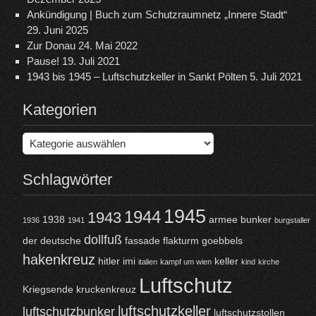
Ankündigung | Buch zum Schutzraumnetz „Innere Stadt“
29. Juni 2025
Zur Donau
24. Mai 2022
Pause!
19. Juli 2021
1943 bis 1945 – Luftschutzkeller in Sankt Pölten
5. Juli 2021
Kategorien
Kategorien
Schlagwörter
1945
1944
1943
1938
armee
bunker
1936
1941
burgstaller
dollfuß
der
deutsche
fassade
flakturm
goebbels
hakenkreuz
hitler
imi
keller
italien
kampf um wien
kind
kirche
Luftschutz
Kriegsende
kruckenkreuz
luftschutzkeller
luftschutzbunker
luftschutzstollen