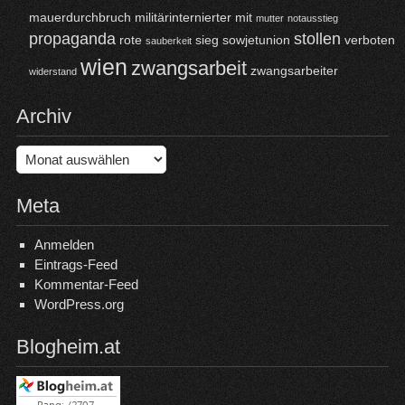
mauerdurchbruch
militärinternierter
mit
mutter
notausstieg
propaganda
stollen
rote
sieg
sowjetunion
verboten
sauberkeit
wien
zwangsarbeit
zwangsarbeiter
widerstand
Archiv
Archiv
Meta
Anmelden
Eintrags-Feed
Kommentar-Feed
WordPress.org
Blogheim.at