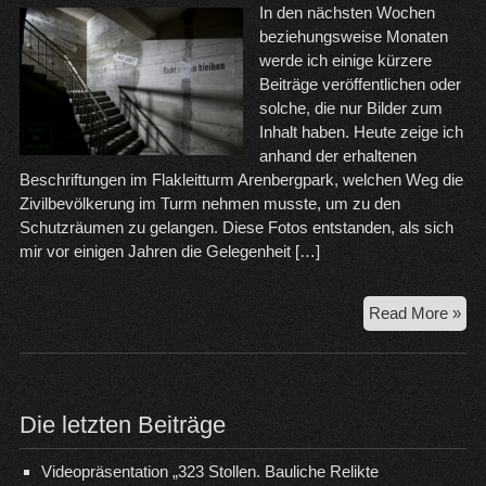
In den nächsten Wochen
beziehungsweise Monaten
werde ich einige kürzere
Beiträge veröffentlichen oder
solche, die nur Bilder zum
Inhalt haben. Heute zeige ich
anhand der erhaltenen
Beschriftungen im Flakleitturm Arenbergpark, welchen Weg die
Zivilbevölkerung im Turm nehmen musste, um zu den
Schutzräumen zu gelangen. Diese Fotos entstanden, als sich
mir vor einigen Jahren die Gelegenheit […]
19
Read More »
bis
19
–
Da
Die letzten Beiträge
Lei
im
Videopräsentation „323 Stollen. Bauliche Relikte
Fla