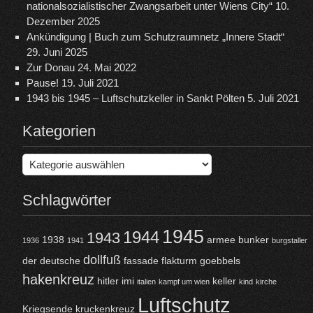
nationalsozialistischer Zwangsarbeit unter Wiens City“
10.
Dezember 2025
Ankündigung | Buch zum Schutzraumnetz „Innere Stadt“
29. Juni 2025
Zur Donau
24. Mai 2022
Pause!
19. Juli 2021
1943 bis 1945 – Luftschutzkeller in Sankt Pölten
5. Juli 2021
Kategorien
Kategorien
Schlagwörter
1945
1944
1943
1938
armee
bunker
1936
1941
burgstaller
dollfuß
der
deutsche
fassade
flakturm
goebbels
hakenkreuz
hitler
imi
keller
italien
kampf um wien
kind
kirche
Luftschutz
Kriegsende
kruckenkreuz