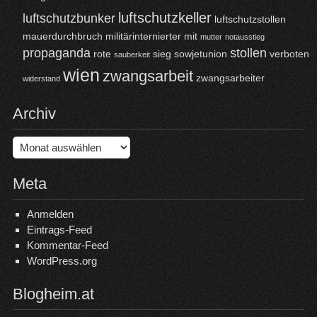
luftschutzkeller
luftschutzbunker
luftschutzstollen
mauerdurchbruch
militärinternierter
mit
mutter
notausstieg
propaganda
stollen
rote
sieg
sowjetunion
verboten
sauberkeit
wien
zwangsarbeit
zwangsarbeiter
widerstand
Archiv
Archiv
Meta
Anmelden
Eintrags-Feed
Kommentar-Feed
WordPress.org
Blogheim.at