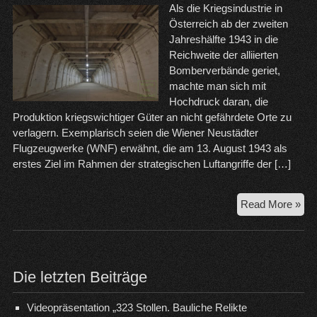
Als die Kriegsindustrie in
Österreich ab der zweiten
Jahreshälfte 1943 in die
Reichweite der alliierten
Bomberverbände geriet,
machte man sich mit
Hochdruck daran, die
Produktion kriegswichtiger Güter an nicht gefährdete Orte zu
verlagern. Exemplarisch seien die Wiener Neustädter
Flugzeugwerke (WNF) erwähnt, die am 13. August 1943 als
erstes Ziel im Rahmen der strategischen Luftangriffe der […]
19
Read More »
bis
19
–
Die
Die letzten Beiträge
Unt
„Ze
Videopräsentation „323 Stollen. Bauliche Relikte