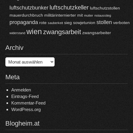
luftschutzkeller
luftschutzbunker
luftschutzstollen
mauerdurchbruch
militärinternierter
mit
mutter
notausstieg
propaganda
stollen
rote
sieg
sowjetunion
verboten
sauberkeit
wien
zwangsarbeit
zwangsarbeiter
widerstand
Archiv
Archiv
Meta
Anmelden
Eintrags-Feed
Kommentar-Feed
WordPress.org
Blogheim.at