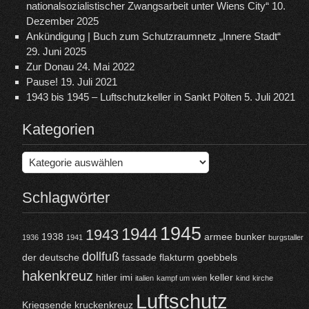
nationalsozialistischer Zwangsarbeit unter Wiens City“
10.
Dezember 2025
Ankündigung | Buch zum Schutzraumnetz „Innere Stadt“
29. Juni 2025
Zur Donau
24. Mai 2022
Pause!
19. Juli 2021
1943 bis 1945 – Luftschutzkeller in Sankt Pölten
5. Juli 2021
Kategorien
Kategorien
Schlagwörter
1945
1944
1943
1938
armee
bunker
1936
1941
burgstaller
dollfuß
der
deutsche
fassade
flakturm
goebbels
hakenkreuz
hitler
imi
keller
italien
kampf um wien
kind
kirche
Luftschutz
Kriegsende
kruckenkreuz