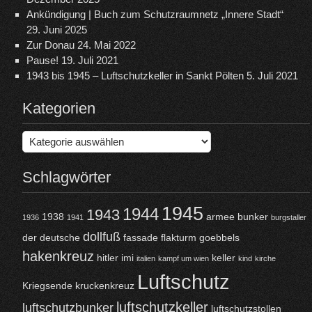
Ankündigung | Buch zum Schutzraumnetz „Innere Stadt“
29. Juni 2025
Zur Donau
24. Mai 2022
Pause!
19. Juli 2021
1943 bis 1945 – Luftschutzkeller in Sankt Pölten
5. Juli 2021
Kategorien
Kategorien
Schlagwörter
1945
1944
1943
1938
armee
bunker
1936
1941
burgstaller
dollfuß
der
deutsche
fassade
flakturm
goebbels
hakenkreuz
hitler
imi
keller
italien
kampf um wien
kind
kirche
Luftschutz
Kriegsende
kruckenkreuz
luftschutzkeller
luftschutzbunker
luftschutzstollen