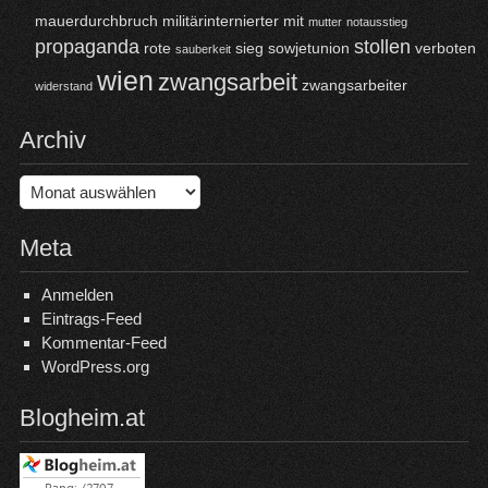
mauerdurchbruch
militärinternierter
mit
mutter
notausstieg
propaganda
stollen
rote
sieg
sowjetunion
verboten
sauberkeit
wien
zwangsarbeit
zwangsarbeiter
widerstand
Archiv
Archiv
Meta
Anmelden
Eintrags-Feed
Kommentar-Feed
WordPress.org
Blogheim.at