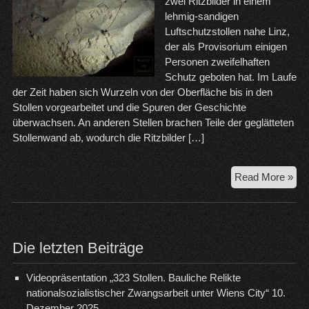
zwei Ritzbilder in einem
lehmig-sandigen
Luftschutzstollen nahe Linz,
der als Provisorium einigen
Personen zweifelhaften
Schutz geboten hat. Im Laufe
der Zeit haben sich Wurzeln von der Oberfläche bis in den
Stollen vorgearbeitet und die Spuren der Geschichte
überwachsen. An anderen Stellen brachen Teile der geglätteten
Stollenwand ab, wodurch die Ritzbilder […]
19
Read More »
–
Die
Fli
am
Die letzten Beiträge
Hi
Videopräsentation „323 Stollen. Bauliche Relikte
nationalsozialistischer Zwangsarbeit unter Wiens City“
10.
Dezember 2025