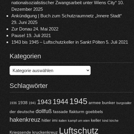
nationalsozialistischer Zwangsarbeit unter Wiens City“
10.
Dezember 2025
Ankündigung | Buch zum Schutzraumnetz „Innere Stadt“
29. Juni 2025
Zur Donau
24. Mai 2022
Pause!
19. Juli 2021
1943 bis 1945 – Luftschutzkeller in Sankt Pölten
5. Juli 2021
Kategorien
Kategorien
Schlagwörter
1945
1944
1943
1938
armee
bunker
1936
1941
burgstaller
dollfuß
der
deutsche
fassade
flakturm
goebbels
hakenkreuz
hitler
imi
keller
italien
kampf um wien
kind
kirche
Luftschutz
Kriegsende
kruckenkreuz