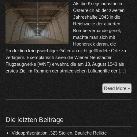
Als die Kriegsindustrie in
Österreich ab der zweiten
Jahreshälfte 1943 in die
Reichweite der alliierten
Bomberverbände geriet,
machte man sich mit
Hochdruck daran, die
Produktion kriegswichtiger Güter an nicht gefährdete Orte zu
verlagern. Exemplarisch seien die Wiener Neustädter
Flugzeugwerke (WNF) erwähnt, die am 13. August 1943 als
erstes Ziel im Rahmen der strategischen Luftangriffe der […]
19
Read More »
bis
19
–
Die
Die letzten Beiträge
Unt
„Ze
Videopräsentation „323 Stollen. Bauliche Relikte