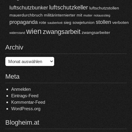
luftschutzkeller
luftschutzbunker
luftschutzstollen
mauerdurchbruch
militärinternierter
mit
mutter
notausstieg
propaganda
stollen
rote
sieg
sowjetunion
verboten
sauberkeit
wien
zwangsarbeit
zwangsarbeiter
widerstand
Archiv
Archiv
Meta
Anmelden
Eintrags-Feed
Kommentar-Feed
WordPress.org
Blogheim.at