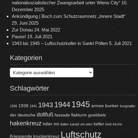
nationalsozialistischer Zwangsarbeit unter Wiens City“
10.
ich
Dezember 2025
Ankündigung | Buch zum Schutzraumnetz „Innere Stadt“
29. Juni 2025
Zur Donau
24. Mai 2022
Pause!
19. Juli 2021
1943 bis 1945 – Luftschutzkeller in Sankt Pölten
5. Juli 2021
Kategorien
Kategorien
Schlagwörter
1945
1944
1943
1938
armee
bunker
1936
1941
burgstaller
dollfuß
der
deutsche
fassade
flakturm
goebbels
hakenkreuz
hitler
imi
keller
italien
kampf um wien
kind
kirche
Luftschutz
Kriegsende
kruckenkreuz