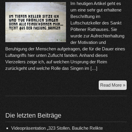
Im heutigen Artikel geht es
um eine sehr gut erhaltene
Beschriftung im
Luftschutzkeller des Sankt
Pöltener Rathauses. Sie
wurde zur Aufrechterhaltung
der Motivation und
Beruhigung der Menschen aufgetragen, die für die Dauer eines
Luftangriffs hier unten Zuflucht fanden. Anhand dieses
Vierzeilers zeige ich, auf welchen Ursprung der Reim
zurückgeht und welche Rolle das Singen im […]
19
Read More »
bis
19
–
Im
Die letzten Beiträge
tief
Kel
Videopräsentation „323 Stollen. Bauliche Relikte
sit