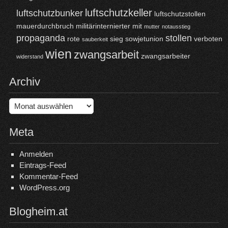
luftschutzkeller
luftschutzbunker
luftschutzstollen
mauerdurchbruch
militärinternierter
mit
mutter
notausstieg
propaganda
stollen
rote
sieg
sowjetunion
verboten
sauberkeit
wien
zwangsarbeit
zwangsarbeiter
widerstand
Archiv
Archiv
Meta
Anmelden
Eintrags-Feed
Kommentar-Feed
WordPress.org
Blogheim.at